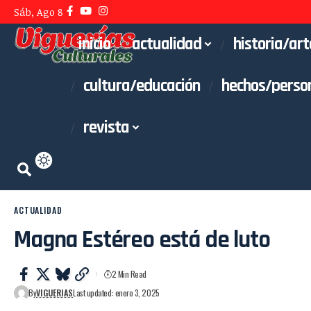
Sáb, Ago 8
inicio
actualidad
historia/art
cultura/educación
hechos/perso
revista
ACTUALIDAD
Magna Estéreo está de luto
2 Min Read
By
VIGUERIAS
Last updated: enero 3, 2025